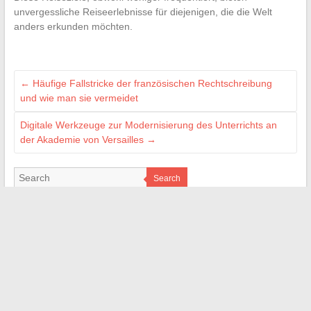
unvergessliche Reiseerlebnisse für diejenigen, die die Welt
anders erkunden möchten.
←
Häufige Fallstricke der französischen Rechtschreibung
und wie man sie vermeidet
Digitale Werkzeuge zur Modernisierung des Unterrichts an
der Akademie von Versailles
→
Search
PARTENAIRES
cileo-habitat.fr
magazine-durabilis.net
rennes-information.fr
web-bretagne.com