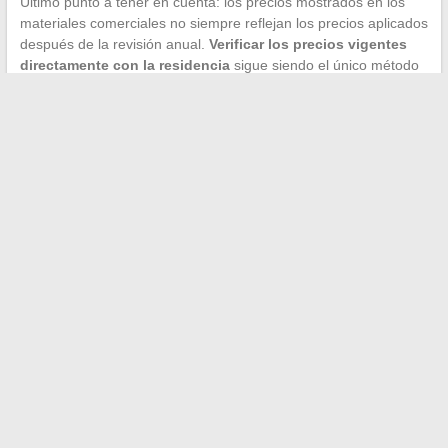
Último punto a tener en cuenta: los precios mostrados en los
materiales comerciales no siempre reflejan los precios aplicados
después de la revisión anual.
Verificar los precios vigentes
directamente con la residencia
sigue siendo el único método
fiable, especialmente en un contexto donde los precios
evolucionan más rápido que antes.
←
10 ideas creativas para decorar su jardín y transformarlo
en un refugio de paz
Por qué su cambio de RIB es rechazado por France Travail y
cómo resolverlo
→
Search
PARTENAIRES
cileo-habitat.fr
magazine-durabilis.net