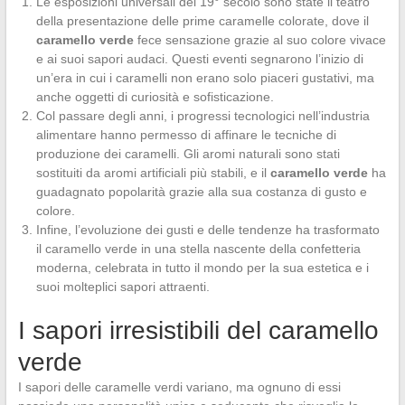
Le esposizioni universali del 19° secolo sono state il teatro
della presentazione delle prime caramelle colorate, dove il
caramello verde
fece sensazione grazie al suo colore vivace
e ai suoi sapori audaci. Questi eventi segnarono l’inizio di
un’era in cui i caramelli non erano solo piaceri gustativi, ma
anche oggetti di curiosità e sofisticazione.
Col passare degli anni, i progressi tecnologici nell’industria
alimentare hanno permesso di affinare le tecniche di
produzione dei caramelli. Gli aromi naturali sono stati
sostituiti da aromi artificiali più stabili, e il
caramello verde
ha
guadagnato popolarità grazie alla sua costanza di gusto e
colore.
Infine, l’evoluzione dei gusti e delle tendenze ha trasformato
il caramello verde in una stella nascente della confetteria
moderna, celebrata in tutto il mondo per la sua estetica e i
suoi molteplici sapori attraenti.
I sapori irresistibili del caramello
verde
I sapori delle caramelle verdi variano, ma ognuno di essi