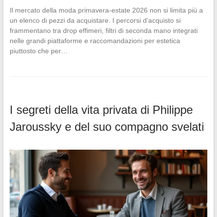
Il mercato della moda primavera-estate 2026 non si limita più a
un elenco di pezzi da acquistare. I percorsi d’acquisto si
frammentano tra drop effimeri, filtri di seconda mano integrati
nelle grandi piattaforme e raccomandazioni per estetica
piuttosto che per…
I segreti della vita privata di Philippe
Jaroussky e del suo compagno svelati