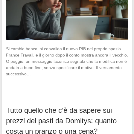
Si cambia banca, si convalida il nuovo RIB nel proprio spazio
France Travail, e il giorno dopo il conto mostra ancora il vecchio.
O peggio, un messaggio laconico segnala che la modifica non è
andata a buon fine, senza specificare il motivo. Il versamento
successivo…
Tutto quello che c’è da sapere sui
prezzi dei pasti da Domitys: quanto
costa un pranzo o una cena?