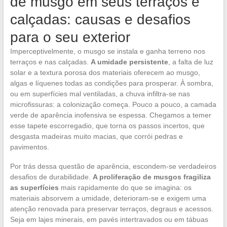
de musgo em seus terraços e
calçadas: causas e desafios
para o seu exterior
Imperceptivelmente, o musgo se instala e ganha terreno nos
terraços e nas calçadas.
A umidade persistente
, a falta de luz
solar e a textura porosa dos materiais oferecem ao musgo,
algas e líquenes todas as condições para prosperar. À sombra,
ou em superfícies mal ventiladas, a chuva infiltra-se nas
microfissuras: a colonização começa. Pouco a pouco, a camada
verde de aparência inofensiva se espessa. Chegamos a temer
esse tapete escorregadio, que torna os passos incertos, que
desgasta madeiras muito macias, que corrói pedras e
pavimentos.
Por trás dessa questão de aparência, escondem-se verdadeiros
desafios de durabilidade.
A proliferação de musgos fragiliza
as superfícies
mais rapidamente do que se imagina: os
materiais absorvem a umidade, deterioram-se e exigem uma
atenção renovada para preservar terraços, degraus e acessos.
Seja em lajes minerais, em pavés intertravados ou em tábuas