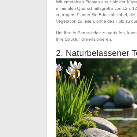
Wir empfehlen Pfosten aus Holz der Klass
minimalen Querschnittsgröße von 12 x 1
zu tragen. Planen Sie Edelstahlkabel, di
Vegetation zu leiten, ohne das Holz zu d
Um Ihre Außenprojekte zu vertiefen, könn
Ihre Struktur dimensionieren.
2. Naturbelassener Te