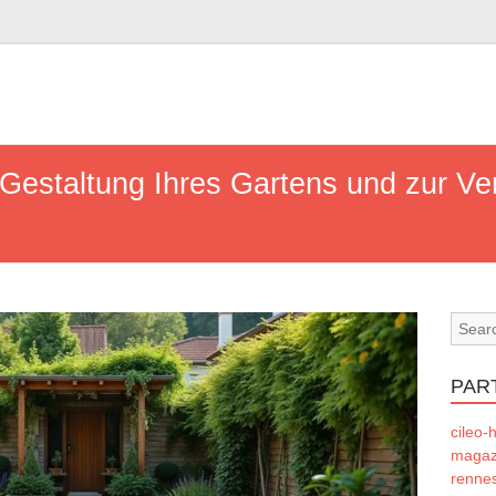
 Gestaltung Ihres Gartens und zur Ve
PAR
cileo-h
magazi
rennes