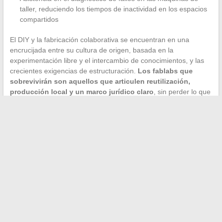
taller, reduciendo los tiempos de inactividad en los espacios
compartidos
El DIY y la fabricación colaborativa se encuentran en una
encrucijada entre su cultura de origen, basada en la
experimentación libre y el intercambio de conocimientos, y las
crecientes exigencias de estructuración.
Los fablabs que
sobrevivirán son aquellos que articulen reutilización,
producción local y un marco jurídico claro
, sin perder lo que
hace que sean atractivos: la posibilidad de que cada uno
fabrique, repare y transforme.
←
Las tendencias de compra imprescindibles para un look
estiloso y original esta temporada
10 ideas creativas para decorar su jardín y transformarlo en
un refugio de paz
→
Search