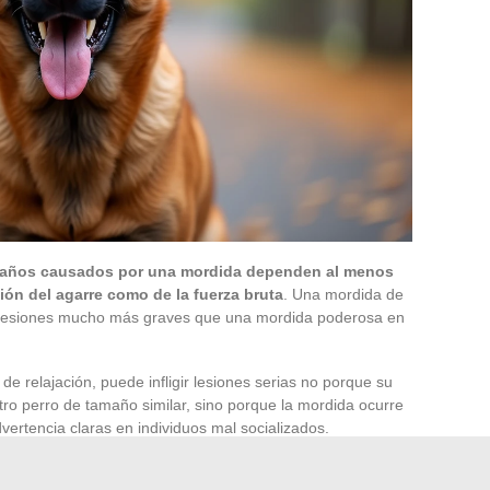
daños causados por una mordida dependen al menos
ción del agarre como de la fuerza bruta
. Una mordida de
a lesiones mucho más graves que una mordida poderosa en
 de relajación, puede infligir lesiones serias no porque su
o perro de tamaño similar, sino porque la mordida ocurre
ertencia claras en individuos mal socializados.
 se alimenta de su sobre-representación en los trabajos de