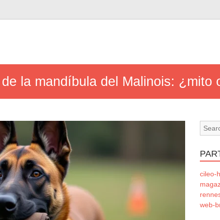
 de la mandíbula del Malinois: ¿mito 
PAR
cileo-h
magazi
rennes
web-b