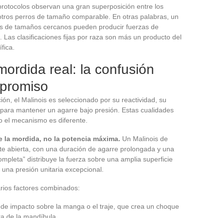
rotocolos observan una gran superposición entre los
 otros perros de tamaño comparable. En otras palabras, un
ois de tamaños cercanos pueden producir fuerzas de
as clasificaciones fijas por raza son más un producto del
fica.
mordida real: la confusión
mpromiso
ión, el Malinois es seleccionado por su reactividad, su
para mantener un agarre bajo presión. Estas cualidades
o el mecanismo es diferente.
e la mordida, no la potencia máxima.
Un Malinois de
te abierta, con una duración de agarre prolongada y una
completa” distribuye la fuerza sobre una amplia superficie
r una presión unitaria excepcional.
rios factores combinados:
 de impacto sobre la manga o el traje, que crea un choque
ra de la mandíbula