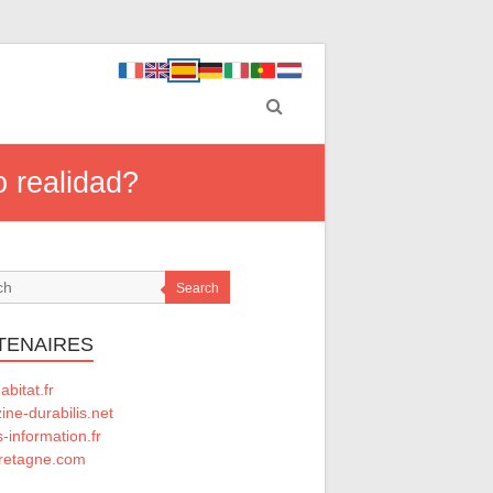
o realidad?
Search
TENAIRES
abitat.fr
ne-durabilis.net
-information.fr
retagne.com