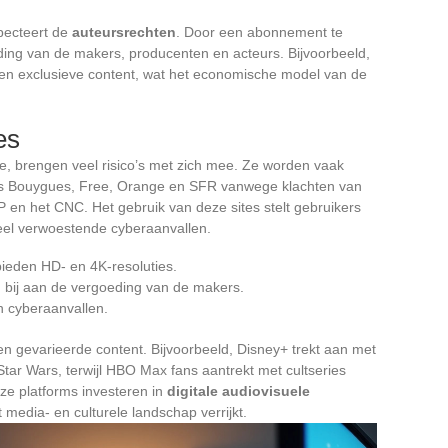
pecteert de
auteursrechten
. Door een abonnement te
eding van de makers, producenten en acteurs. Bijvoorbeeld,
en exclusieve content, wat het economische model van de
es
me, brengen veel risico’s met zich mee. Ze worden vaak
ls Bouygues, Free, Orange en SFR vanwege klachten van
 en het CNC. Het gebruik van deze sites stelt gebruikers
eel verwoestende cyberaanvallen.
bieden HD- en 4K-resoluties.
g bij aan de vergoeding van de makers.
n cyberaanvallen.
en gevarieerde content. Bijvoorbeeld, Disney+ trekt aan met
Star Wars, terwijl HBO Max fans aantrekt met cultseries
e platforms investeren in
digitale audiovisuele
 media- en culturele landschap verrijkt.