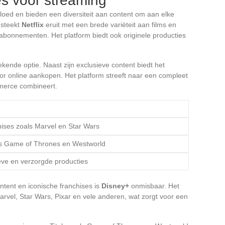
es voor streaming
vloed en bieden een diversiteit aan content om aan elke
 steekt
Netflix
eruit met een brede variëteit aan films en
dabonnementen. Het platform biedt ook originele producties
ekende optie. Naast zijn exclusieve content biedt het
 online aankopen. Het platform streeft naar een compleet
merce combineert.
hises zoals Marvel en Star Wars
als Game of Thrones en Westworld
ieve en verzorgde producties
ontent en iconische franchises is
Disney+
onmisbaar. Het
arvel, Star Wars, Pixar en vele anderen, wat zorgt voor een