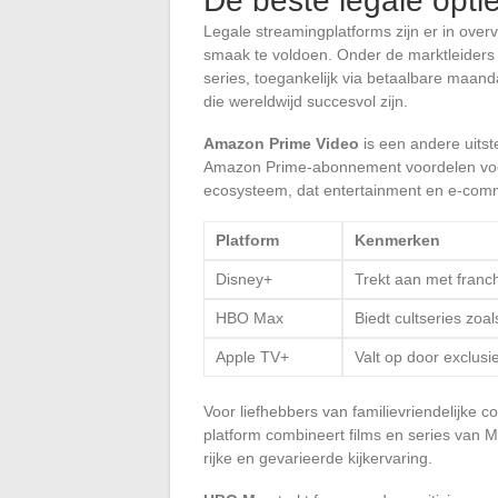
De beste legale opti
Legale streamingplatforms zijn er in over
smaak te voldoen. Onder de marktleiders
series, toegankelijk via betaalbare maan
die wereldwijd succesvol zijn.
Amazon Prime Video
is een andere uitst
Amazon Prime-abonnement voordelen voor
ecosysteem, dat entertainment en e-com
Platform
Kenmerken
Disney+
Trekt aan met franc
HBO Max
Biedt cultseries zo
Apple TV+
Valt op door exclus
Voor liefhebbers van familievriendelijke c
platform combineert films en series van M
rijke en gevarieerde kijkervaring.