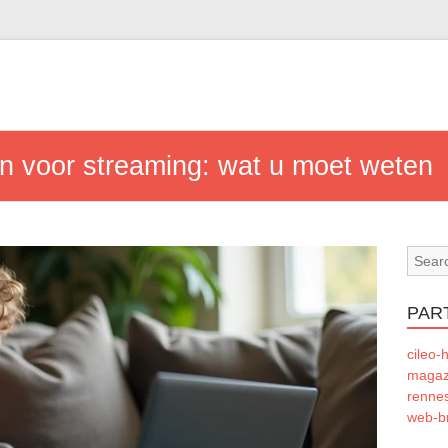
en voor streaming: wat u moet weten
PAR
cileo-h
magazi
rennes
web-b