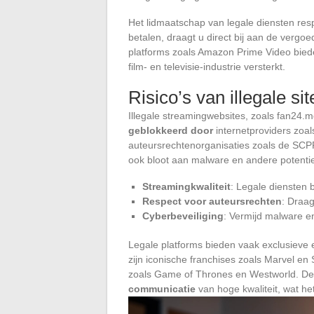
Het lidmaatschap van legale diensten res
betalen, draagt u direct bij aan de vergo
platforms zoals Amazon Prime Video bied
film- en televisie-industrie versterkt.
Risico’s van illegale sit
Illegale streamingwebsites, zoals fan24.
geblokkeerd door
internetproviders zoa
auteursrechtenorganisaties zoals de SCPP
ook bloot aan malware en andere potenti
Streamingkwaliteit
: Legale diensten 
Respect voor auteursrechten
: Draa
Cyberbeveiliging
: Vermijd malware e
Legale platforms bieden vaak exclusieve 
zijn iconische franchises zoals Marvel en 
zoals Game of Thrones en Westworld. Dez
communicatie
van hoge kwaliteit, wat het