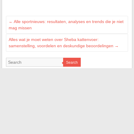
←
Alle sportnieuws: resultaten, analyses en trends die je niet
mag missen
Alles wat je moet weten over Sheba kattenvoer:
samenstelling, voordelen en deskundige beoordelingen
→
Search
PARTENAIRES
cileo-habitat.fr
magazine-durabilis.net
rennes-information.fr
web-bretagne.com