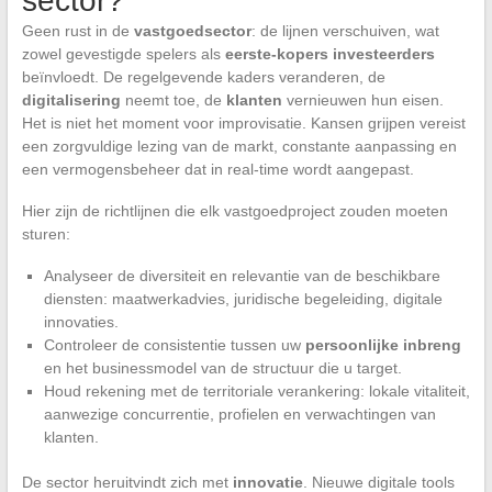
sector?
Geen rust in de
vastgoedsector
: de lijnen verschuiven, wat
zowel gevestigde spelers als
eerste-kopers investeerders
beïnvloedt. De regelgevende kaders veranderen, de
digitalisering
neemt toe, de
klanten
vernieuwen hun eisen.
Het is niet het moment voor improvisatie. Kansen grijpen vereist
een zorgvuldige lezing van de markt, constante aanpassing en
een vermogensbeheer dat in real-time wordt aangepast.
Hier zijn de richtlijnen die elk vastgoedproject zouden moeten
sturen:
Analyseer de diversiteit en relevantie van de beschikbare
diensten: maatwerkadvies, juridische begeleiding, digitale
innovaties.
Controleer de consistentie tussen uw
persoonlijke inbreng
en het businessmodel van de structuur die u target.
Houd rekening met de territoriale verankering: lokale vitaliteit,
aanwezige concurrentie, profielen en verwachtingen van
klanten.
De sector heruitvindt zich met
innovatie
. Nieuwe digitale tools