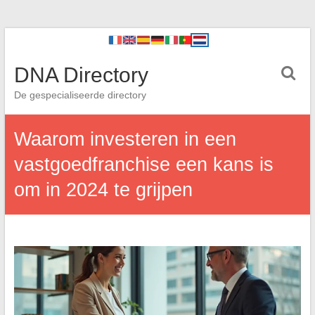
DNA Directory
De gespecialiseerde directory
Waarom investeren in een
vastgoedfranchise een kans is
om in 2024 te grijpen