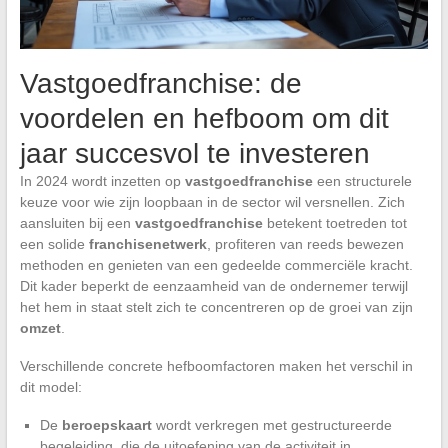
Vastgoedfranchise: de
voordelen en hefboom om dit
jaar succesvol te investeren
In 2024 wordt inzetten op
vastgoedfranchise
een structurele
keuze voor wie zijn loopbaan in de sector wil versnellen. Zich
aansluiten bij een
vastgoedfranchise
betekent toetreden tot
een solide
franchisenetwerk
, profiteren van reeds bewezen
methoden en genieten van een gedeelde commerciële kracht.
Dit kader beperkt de eenzaamheid van de ondernemer terwijl
het hem in staat stelt zich te concentreren op de groei van zijn
omzet
.
Verschillende concrete hefboomfactoren maken het verschil in
dit model:
De
beroepskaart
wordt verkregen met gestructureerde
begeleiding, die de uitoefening van de activiteit in