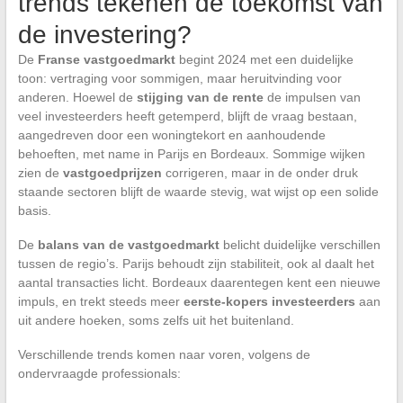
trends tekenen de toekomst van
de investering?
De
Franse vastgoedmarkt
begint 2024 met een duidelijke
toon: vertraging voor sommigen, maar heruitvinding voor
anderen. Hoewel de
stijging van de rente
de impulsen van
veel investeerders heeft getemperd, blijft de vraag bestaan,
aangedreven door een woningtekort en aanhoudende
behoeften, met name in Parijs en Bordeaux. Sommige wijken
zien de
vastgoedprijzen
corrigeren, maar in de onder druk
staande sectoren blijft de waarde stevig, wat wijst op een solide
basis.
De
balans van de vastgoedmarkt
belicht duidelijke verschillen
tussen de regio’s. Parijs behoudt zijn stabiliteit, ook al daalt het
aantal transacties licht. Bordeaux daarentegen kent een nieuwe
impuls, en trekt steeds meer
eerste-kopers investeerders
aan
uit andere hoeken, soms zelfs uit het buitenland.
Verschillende trends komen naar voren, volgens de
ondervraagde professionals: