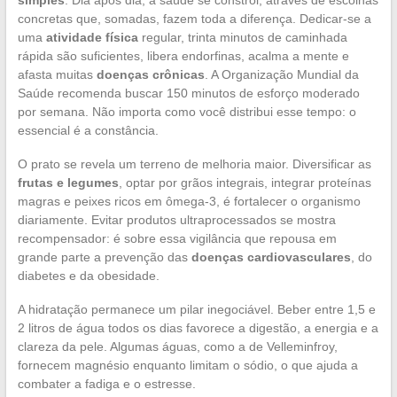
concretas que, somadas, fazem toda a diferença. Dedicar-se a
uma
atividade física
regular, trinta minutos de caminhada
rápida são suficientes, libera endorfinas, acalma a mente e
afasta muitas
doenças crônicas
. A Organização Mundial da
Saúde recomenda buscar 150 minutos de esforço moderado
por semana. Não importa como você distribui esse tempo: o
essencial é a constância.
O prato se revela um terreno de melhoria maior. Diversificar as
frutas e legumes
, optar por grãos integrais, integrar proteínas
magras e peixes ricos em ômega-3, é fortalecer o organismo
diariamente. Evitar produtos ultraprocessados se mostra
recompensador: é sobre essa vigilância que repousa em
grande parte a prevenção das
doenças cardiovasculares
, do
diabetes e da obesidade.
A hidratação permanece um pilar inegociável. Beber entre 1,5 e
2 litros de água todos os dias favorece a digestão, a energia e a
clareza da pele. Algumas águas, como a de Velleminfroy,
fornecem magnésio enquanto limitam o sódio, o que ajuda a
combater a fadiga e o estresse.