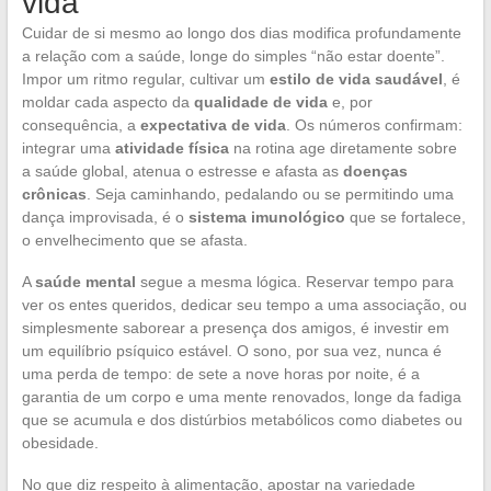
vida
Cuidar de si mesmo ao longo dos dias modifica profundamente
a relação com a saúde, longe do simples “não estar doente”.
Impor um ritmo regular, cultivar um
estilo de vida saudável
, é
moldar cada aspecto da
qualidade de vida
e, por
consequência, a
expectativa de vida
. Os números confirmam:
integrar uma
atividade física
na rotina age diretamente sobre
a saúde global, atenua o estresse e afasta as
doenças
crônicas
. Seja caminhando, pedalando ou se permitindo uma
dança improvisada, é o
sistema imunológico
que se fortalece,
o envelhecimento que se afasta.
A
saúde mental
segue a mesma lógica. Reservar tempo para
ver os entes queridos, dedicar seu tempo a uma associação, ou
simplesmente saborear a presença dos amigos, é investir em
um equilíbrio psíquico estável. O sono, por sua vez, nunca é
uma perda de tempo: de sete a nove horas por noite, é a
garantia de um corpo e uma mente renovados, longe da fadiga
que se acumula e dos distúrbios metabólicos como diabetes ou
obesidade.
No que diz respeito à alimentação, apostar na variedade