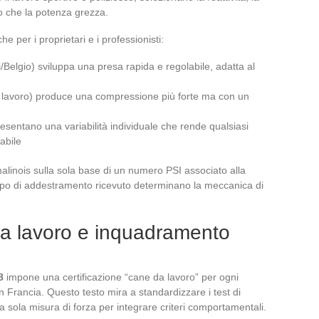
to che la potenza grezza.
per i proprietari e i professionisti:
Belgio) sviluppa una presa rapida e regolabile, adatta al
 lavoro) produce una compressione più forte ma con un
 presentano una variabilità individuale che rende qualsiasi
abile
inois sulla sola base di un numero PSI associato alla
il tipo di addestramento ricevuto determinano la meccanica di
da lavoro e inquadramento
8
impone una certificazione “cane da lavoro” per ogni
 in Francia. Questo testo mira a standardizzare i test di
 sola misura di forza per integrare criteri comportamentali.