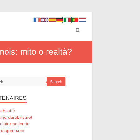
nois: mito o realtà?
Search
TENAIRES
abitat.fr
ne-durabilis.net
-information.fr
retagne.com