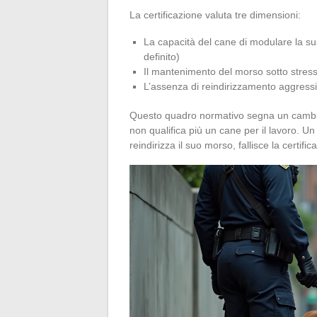
La certificazione valuta tre dimensioni:
La capacità del cane di modulare la su
definito)
Il mantenimento del morso sotto stres
L’assenza di reindirizzamento aggressi
Questo quadro normativo segna un cambia
non qualifica più un cane per il lavoro. U
reindirizza il suo morso, fallisce la certi