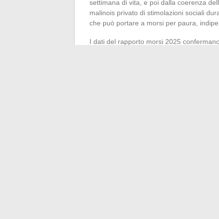
settimana di vita, e poi dalla coerenza del
malinois privato di stimolazioni sociali du
che può portare a morsi per paura, indip
I dati del rapporto morsi 2025 confermano
non sono correlati alla forza di morso della
Un malinois educato al mordente cont
socializzato
, indipendentemente dalla ra
La domanda pertinente per un proprietario
“il mio cane sa inibire il suo morso”. L’ini
attraverso il gioco strutturato con il propr
potenza meccanica della mascella del pas
indicatore di pericolosità.