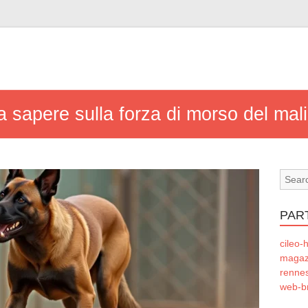
a sapere sulla forza di morso del mali
PAR
cileo-h
magazi
rennes
web-b