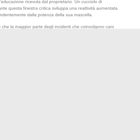
l’educazione ricevuta dal proprietario. Un cucciolo di
rante questa finestra critica sviluppa una reattività aumentata
endentemente dalla potenza della sua mascella.
 che la maggior parte degli incidenti che coinvolgono cani
 razza, ma a difetti di gestione da parte del proprietario.
rollato morde meno spesso di un cane non
zza.
 di malinois non è “qual è la forza della sua mascella” ma
bizione del morso si apprende tra cuccioli, si rinforza
ietario e si mantiene attraverso un quadro di vita stabile. La
tore belga malinois rimane un fatto anatomico, non un